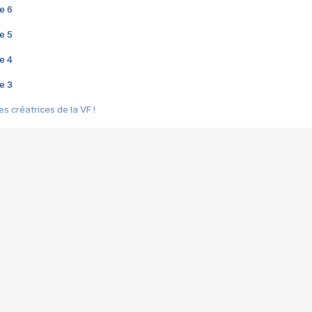
e 6
e 5
e 4
e 3
s créatrices de la VF !
e 2
e 1
e Mektoub My Love arrive enfin ! Rencontre avec Shaïn Boumedine et Sal
i : après Toni en famille
elle réalise le bouleversant Dites lui que je l'aime
ais ! Rencontre autour de Vie privée de Rebecca Zlotowski
 de Marguerite, Grave... Rencontre avec Ella Rumpf
 Les Rêveurs, un film intime sur la santé mentale