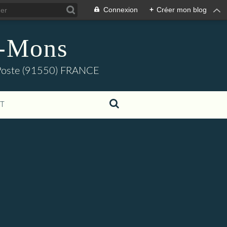
Connexion
+
Créer mon blog
s-Mons
e-Poste (91550) FRANCE
T