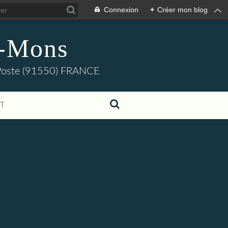
Connexion
+
Créer mon blog
s-Mons
e-Poste (91550) FRANCE
T