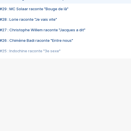
#29 : MC Solaar raconte "Bouge de là"
28 : Lorie raconte "Je vais vite"
#27 : Christophe Willem raconte "Jacques a dit"
#26 : Chimène Badi raconte "Entre nous"
#25 : Indochine raconte "3e sexe"
#24 : Zaho raconte "C'est chelou"
#23 : Patrick Bruel raconte "Au café des délices"
#22 : Kyo raconte "Le chemin"
#21 : Nolwenn Leroy raconte "Cassé"
#20 : Patrick Hernandez raconte "Born to be alive"
#19 : Lorie raconte "Près de moi"
#18 : Michael Jones raconte "A nos actes manqués" (avec Jean-Jacque