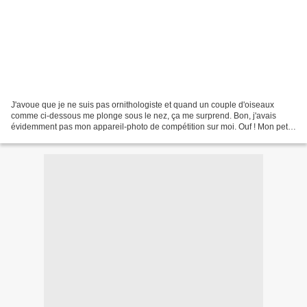
J'avoue que je ne suis pas ornithologiste et quand un couple d'oiseaux
comme ci-dessous me plonge sous le nez, ça me surprend. Bon, j'avais
évidemment pas mon appareil-photo de compétition sur moi. Ouf ! Mon petit
Luimix de poche me sauve la mise et le...