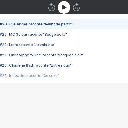
#30 : Eve Angeli raconte "Avant de partir"
#29 : MC Solaar raconte "Bouge de là"
28 : Lorie raconte "Je vais vite"
#27 : Christophe Willem raconte "Jacques a dit"
#26 : Chimène Badi raconte "Entre nous"
#25 : Indochine raconte "3e sexe"
#24 : Zaho raconte "C'est chelou"
#23 : Patrick Bruel raconte "Au café des délices"
#22 : Kyo raconte "Le chemin"
#21 : Nolwenn Leroy raconte "Cassé"
#20 : Patrick Hernandez raconte "Born to be alive"