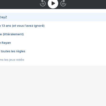
 DayZ
 a 13 ans (et vous l'avez ignoré)
e (littéralement)
im Rayan
 toutes les règles
s les jeux vidéo
us choquant de Rockstar ? - Le scandale BULLY
e plus moche de Steam
du RÊVE tourne au CAUCHEMAR
pendant 8 heures
it… à tort