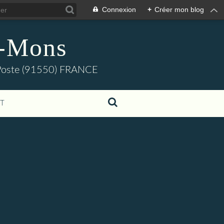
Connexion
+
Créer mon blog
s-Mons
e-Poste (91550) FRANCE
T