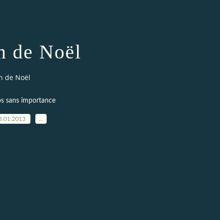
n de Noël
n de Noël
s sans importance
3.01.2013
…