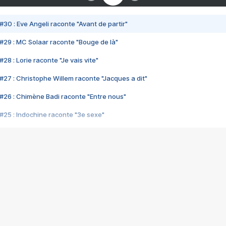
#30 : Eve Angeli raconte "Avant de partir"
#29 : MC Solaar raconte "Bouge de là"
28 : Lorie raconte "Je vais vite"
#27 : Christophe Willem raconte "Jacques a dit"
#26 : Chimène Badi raconte "Entre nous"
#25 : Indochine raconte "3e sexe"
#24 : Zaho raconte "C'est chelou"
#23 : Patrick Bruel raconte "Au café des délices"
#22 : Kyo raconte "Le chemin"
#21 : Nolwenn Leroy raconte "Cassé"
#20 : Patrick Hernandez raconte "Born to be alive"
#19 : Lorie raconte "Près de moi"