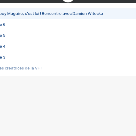
bey Maguire, c'est lui ! Rencontre avec Damien Witecka
e 6
e 5
e 4
e 3
s créatrices de la VF !
e 2
e 1
e Mektoub My Love arrive enfin ! Rencontre avec Shaïn Boumedine et Sal
i : après Toni en famille
elle réalise le bouleversant Dites lui que je l'aime
ais ! Rencontre autour de Vie privée de Rebecca Zlotowski