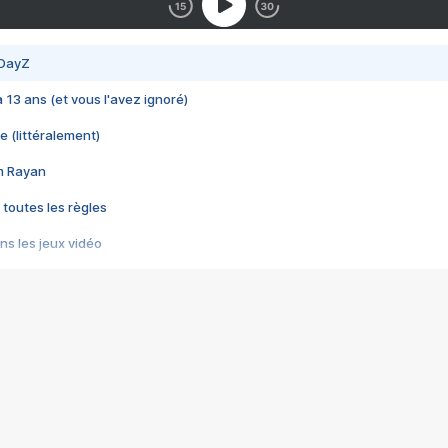
 DayZ
 a 13 ans (et vous l'avez ignoré)
e (littéralement)
im Rayan
 toutes les règles
s les jeux vidéo
us choquant de Rockstar ? - Le scandale BULLY
e plus moche de Steam
du RÊVE tourne au CAUCHEMAR
pendant 8 heures
it… à tort