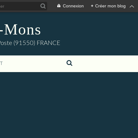
Connexion
+
Créer mon blog
s-Mons
e-Poste (91550) FRANCE
T