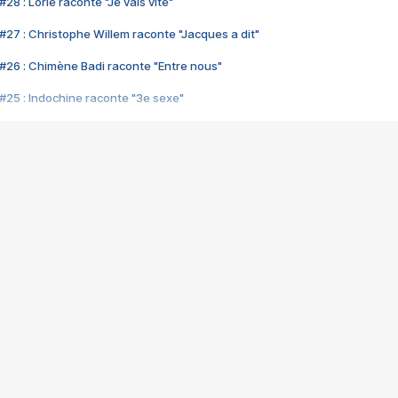
28 : Lorie raconte "Je vais vite"
#27 : Christophe Willem raconte "Jacques a dit"
#26 : Chimène Badi raconte "Entre nous"
#25 : Indochine raconte "3e sexe"
#24 : Zaho raconte "C'est chelou"
#23 : Patrick Bruel raconte "Au café des délices"
#22 : Kyo raconte "Le chemin"
#21 : Nolwenn Leroy raconte "Cassé"
#20 : Patrick Hernandez raconte "Born to be alive"
#19 : Lorie raconte "Près de moi"
#18 : Michael Jones raconte "A nos actes manqués" (avec Jean-Jacque
#17 : Khaled raconte "Aïcha"
#16 : Corneille raconte "Parce qu'on vient de loin"