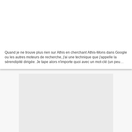
Quand je ne trouve plus rien sur Athis en cherchant Athis-Mons dans Google
ou les autres moteurs de recherche, j'ai une technique que j'appelle la
sérendipité dirigée. Je tape alors n'importe quoi avec un mot-clé (un peu
comme aux mots croisés où en inscrivant...