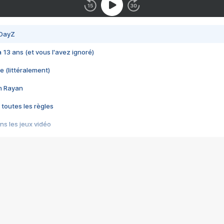
 DayZ
 a 13 ans (et vous l'avez ignoré)
e (littéralement)
im Rayan
 toutes les règles
s les jeux vidéo
us choquant de Rockstar ? - Le scandale BULLY
e plus moche de Steam
du RÊVE tourne au CAUCHEMAR
pendant 8 heures
it… à tort