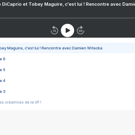
 DiCaprio et Tobey Maguire, c'est lui ! Rencontre avec Dam
bey Maguire, c'est lui ! Rencontre avec Damien Witecka
e 6
e 5
e 4
e 3
s créatrices de la VF !
e 2
e 1
e Mektoub My Love arrive enfin ! Rencontre avec Shaïn Boumedine et Sal