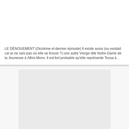
LE DÉNOUEMENT (Onzième et dernier épisode) Il existe aussi (ou existait
car je ne sais pas où elle se trouve ?) une autre Vierge dite Notre-Dame de
la Jeunesse à Athis-Mons. Il est fort probable qu'elle représente Tessa à
l'époque de Notre-Dame de la...