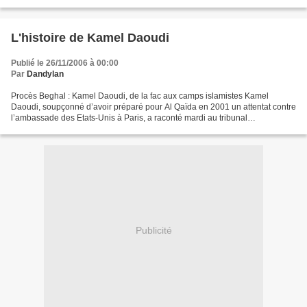
L'histoire de Kamel Daoudi
Publié le 26/11/2006 à 00:00
Par
Dandylan
Procès Beghal : Kamel Daoudi, de la fac aux camps islamistes Kamel
Daoudi, soupçonné d’avoir préparé pour Al Qaïda en 2001 un attentat contre
l’ambassade des Etats-Unis à Paris, a raconté mardi au tribunal
correctionnel de Paris son itinéraire, des universités...
Publicité