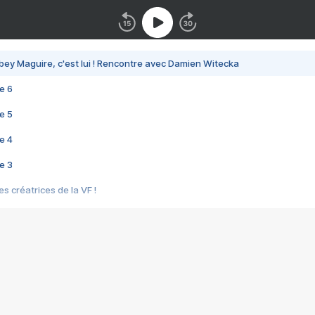
bey Maguire, c'est lui ! Rencontre avec Damien Witecka
e 6
e 5
e 4
e 3
s créatrices de la VF !
e 2
e 1
e Mektoub My Love arrive enfin ! Rencontre avec Shaïn Boumedine et Sal
i : après Toni en famille