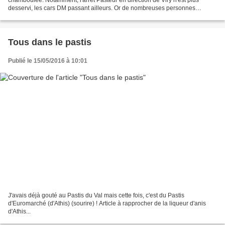
chamboulée. Notamment, l'arrêt Pasteur en direction de Viry n'est plus
desservi, les cars DM passant ailleurs. Or de nombreuses personnes
viennent encore y attendre un car qui ne...
Tous dans le pastis
Publié le 15/05/2016 à 10:01
J'avais déjà gouté au Pastis du Val mais cette fois, c'est du Pastis
d'Euromarché (d'Athis) (sourire) ! Article à rapprocher de la liqueur d'anis
d'Athis...