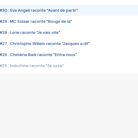
#30 : Eve Angeli raconte "Avant de partir"
#29 : MC Solaar raconte "Bouge de là"
28 : Lorie raconte "Je vais vite"
#27 : Christophe Willem raconte "Jacques a dit"
#26 : Chimène Badi raconte "Entre nous"
#25 : Indochine raconte "3e sexe"
#24 : Zaho raconte "C'est chelou"
#23 : Patrick Bruel raconte "Au café des délices"
#22 : Kyo raconte "Le chemin"
#21 : Nolwenn Leroy raconte "Cassé"
#20 : Patrick Hernandez raconte "Born to be alive"
#19 : Lorie raconte "Près de moi"