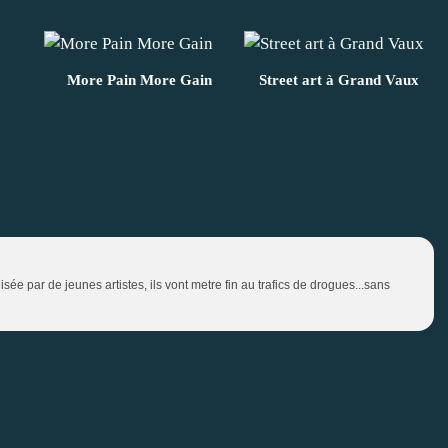
More Pain More Gain
Street art à Grand Vaux
isée par de jeunes artistes, ils vont metre fin au trafics de drogues...sans