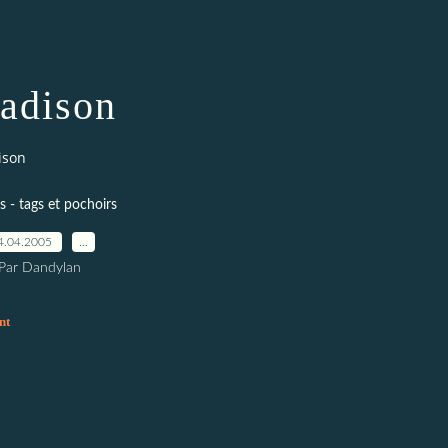
adison
ison
 - tags et pochoirs
4.04.2005
…
Par Dandylan
nt