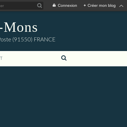
Connexion
+
Créer mon blog
s-Mons
e-Poste (91550) FRANCE
T