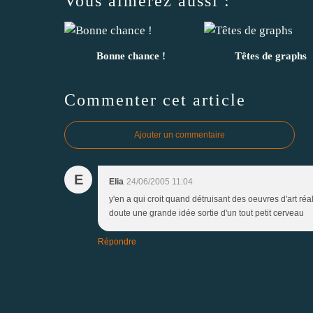
Vous aimerez aussi :
Bonne chance !
Têtes de graphs
Commenter cet article
Ajouter un commentaire
E
Elia
24/06/2005 11:04
y'en a qui croit quand détruisant des oeuvres d'art réal
doute une grande idée sortie d'un tout petit cerveau
Répondre