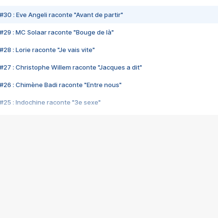
#30 : Eve Angeli raconte "Avant de partir"
#29 : MC Solaar raconte "Bouge de là"
28 : Lorie raconte "Je vais vite"
#27 : Christophe Willem raconte "Jacques a dit"
#26 : Chimène Badi raconte "Entre nous"
#25 : Indochine raconte "3e sexe"
#24 : Zaho raconte "C'est chelou"
#23 : Patrick Bruel raconte "Au café des délices"
#22 : Kyo raconte "Le chemin"
#21 : Nolwenn Leroy raconte "Cassé"
#20 : Patrick Hernandez raconte "Born to be alive"
#19 : Lorie raconte "Près de moi"