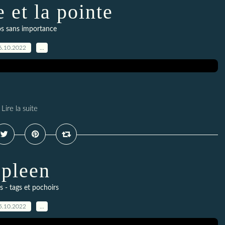
 et la pointe
s sans importance
6.10.2022
…
Lire la suite
pleen
 - tags et pochoirs
5.10.2022
…