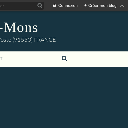
Connexion
+
Créer mon blog
s-Mons
e-Poste (91550) FRANCE
T