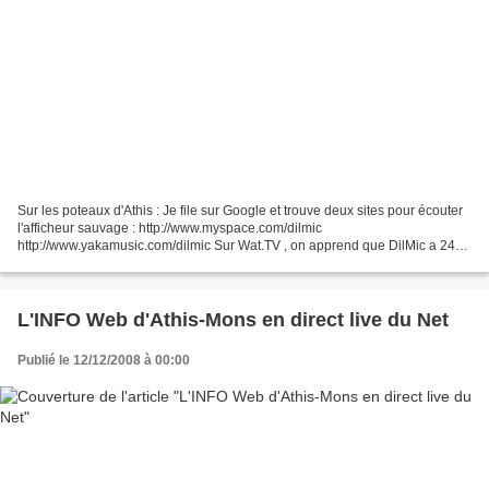
Sur les poteaux d'Athis : Je file sur Google et trouve deux sites pour écouter
l'afficheur sauvage : http://www.myspace.com/dilmic
http://www.yakamusic.com/dilmic Sur Wat.TV , on apprend que DilMic a 24
ans, vient de Palaiseau et qu'il n'est pas très...
L'INFO Web d'Athis-Mons en direct live du Net
Publié le 12/12/2008 à 00:00