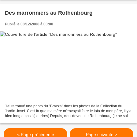
Des marronniers au Rothenbourg
Publié le 08/12/2008 à 00:00
J'ai retrouvé une photo du "Brazza" dans les photos de la Collection du
Jardin Jovet. C'est là que ma mère m'envoyait faire le loto de mon père, il y a
bien longtemps ! (sourires) Depuis, c'est devenu le Rothenbourg (je ne sais
plus quand exactement)....
< Page précédente
Page suivante >