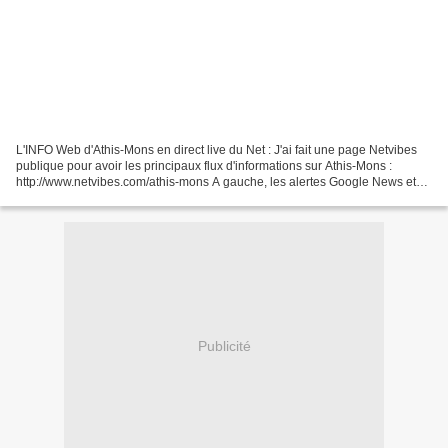
L'INFO Web d'Athis-Mons en direct live du Net : J'ai fait une page Netvibes
publique pour avoir les principaux flux d'informations sur Athis-Mons :
http://www.netvibes.com/athis-mons A gauche, les alertes Google News et
Yahoo news. Au centre, les moteurs...
Publicité