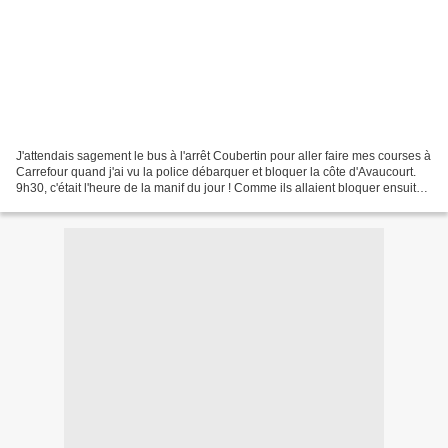
J'attendais sagement le bus à l'arrêt Coubertin pour aller faire mes courses à
Carrefour quand j'ai vu la police débarquer et bloquer la côte d'Avaucourt.
9h30, c'était l'heure de la manif du jour ! Comme ils allaient bloquer ensuite
l'avenue du 18 Avril,...