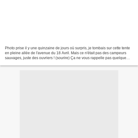
Photo prise il y une quinzaine de jours où surpris, je tombais sur cette tente
en pleine allée de l'avenue du 18 Avril. Mais ce n'était pas des campeurs
sauvages, juste des ouvriers ! (sourire) Ça ne vous rappelle pas quelque
chose ? (rires) Avenue du...