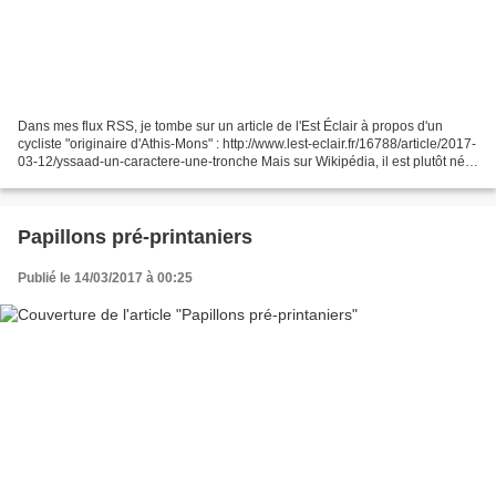
Dans mes flux RSS, je tombe sur un article de l'Est Éclair à propos d'un
cycliste "originaire d'Athis-Mons" : http://www.lest-eclair.fr/16788/article/2017-
03-12/yssaad-un-caractere-une-tronche Mais sur Wikipédia, il est plutôt né à
Villeneuve-Saint-Georges...
Papillons pré-printaniers
Publié le 14/03/2017 à 00:25