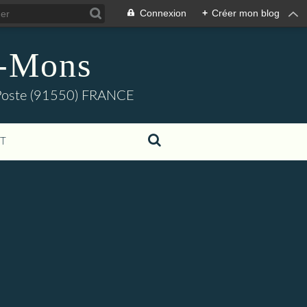
Connexion
+
Créer mon blog
s-Mons
e-Poste (91550) FRANCE
T