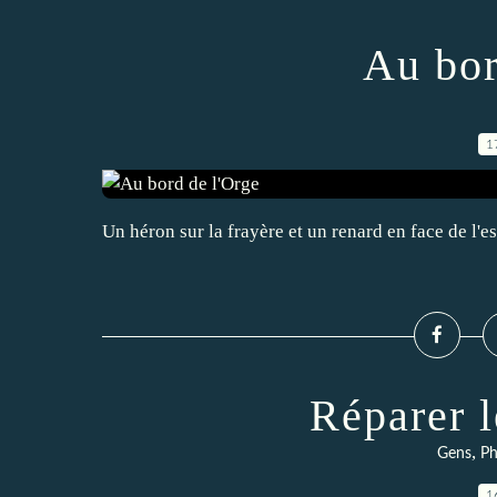
Au bor
1
Un héron sur la frayère et un renard en face de l'
Réparer l
,
Gens
Ph
1